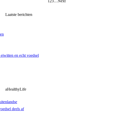
1
2
3
…
Next
Laatste berichten
ven
iwitten en echt voedsel
aHealthyLife
uitenlandse
oedsel deels af