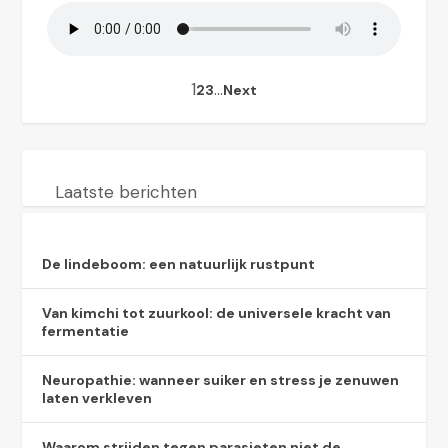
1
…
2
3
Next
Laatste berichten
De lindeboom: een natuurlijk rustpunt
Van kimchi tot zuurkool: de universele kracht van
fermentatie
Neuropathie: wanneer suiker en stress je zenuwen
laten verkleven
Waarom strijden tegen parasieten niet de