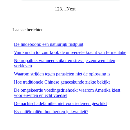
1
2
3
…
Next
Laatste berichten
De lindeboom: een natuurlijk rustpunt
Van kimchi tot zuurkool: de universele kracht van fermentatie
Neuropathie: wanneer suiker en stress je zenuwen laten
verkleven
Waarom strijden tegen parasieten niet de oplossing is
Hoe traditionele Chinese geneeskunde ziekte bekijkt
De omgekeerde voedingsdriehoek: waarom Amerika kiest
voor eiwitten en echt voedsel
De nachtschadefamilie: niet voor iedereen geschikt
Essentiële oliën: hoe herken je kwaliteit?