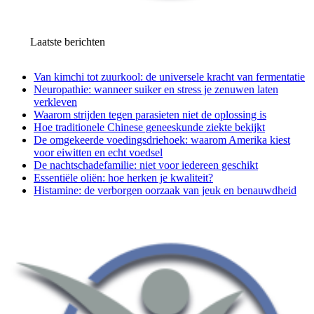
Laatste berichten
Van kimchi tot zuurkool: de universele kracht van fermentatie
Neuropathie: wanneer suiker en stress je zenuwen laten
verkleven
Waarom strijden tegen parasieten niet de oplossing is
Hoe traditionele Chinese geneeskunde ziekte bekijkt
De omgekeerde voedingsdriehoek: waarom Amerika kiest
voor eiwitten en echt voedsel
De nachtschadefamilie: niet voor iedereen geschikt
Essentiële oliën: hoe herken je kwaliteit?
Histamine: de verborgen oorzaak van jeuk en benauwdheid