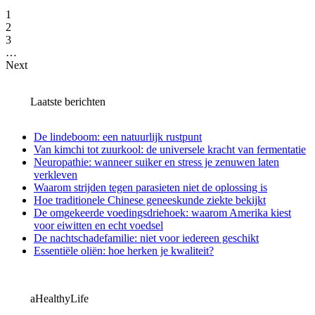
1
2
3
…
Next
Laatste berichten
De lindeboom: een natuurlijk rustpunt
Van kimchi tot zuurkool: de universele kracht van fermentatie
Neuropathie: wanneer suiker en stress je zenuwen laten
verkleven
Waarom strijden tegen parasieten niet de oplossing is
Hoe traditionele Chinese geneeskunde ziekte bekijkt
De omgekeerde voedingsdriehoek: waarom Amerika kiest
voor eiwitten en echt voedsel
De nachtschadefamilie: niet voor iedereen geschikt
Essentiële oliën: hoe herken je kwaliteit?
aHealthyLife