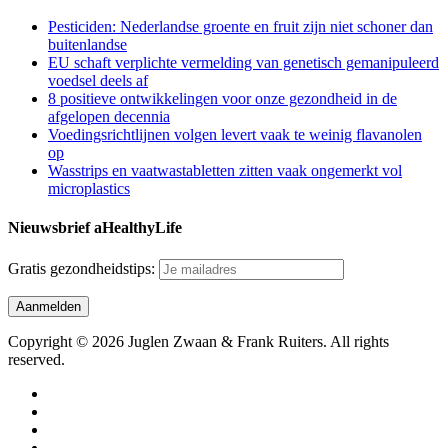
Pesticiden: Nederlandse groente en fruit zijn niet schoner dan
buitenlandse
EU schaft verplichte vermelding van genetisch gemanipuleerd
voedsel deels af
8 positieve ontwikkelingen voor onze gezondheid in de
afgelopen decennia
Voedingsrichtlijnen volgen levert vaak te weinig flavanolen
op
Wasstrips en vaatwastabletten zitten vaak ongemerkt vol
microplastics
Nieuwsbrief aHealthyLife
Gratis gezondheidstips:
Copyright © 2026 Juglen Zwaan & Frank Ruiters. All rights
reserved.