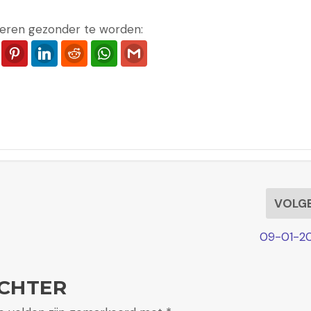
eren gezonder te worden:
ook
Twitter
Pinterest
LinkedIn
Reddit
WhatsApp
Gmail
VOLG
09-01-20
CHTER