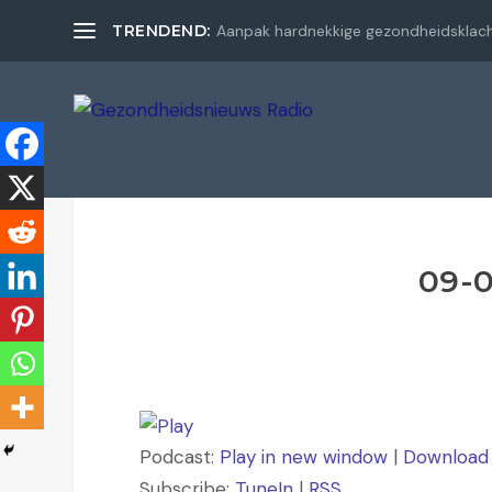
TRENDEND:
Aanpak hardnekkige gezondheidsklac
09-0
Podcast:
Play in new window
|
Download
Subscribe:
TuneIn
|
RSS