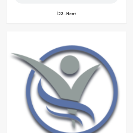
1
…
2
3
Next