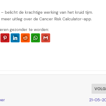
 belicht de krachtige werking van het kruid tijm.
 meer uitleg over de Cancer Risk Calculator-app.
eren gezonder te worden:
ook
Twitter
Pinterest
LinkedIn
Reddit
WhatsApp
Gmail
VOLG
eer
21-05-20