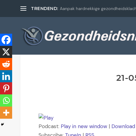
TRENDEND:
Aanpak hardnekkige gezondheidsklac
21-0
Podcast:
Play in new window
|
Download
Subscribe:
TuneIn
|
RSS