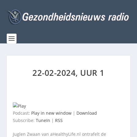
22-02-2024, UUR 1
Podcast:
Play in new window
|
Download
Subscribe:
TuneIn
|
RSS
Juglen Zwaan van aHealthyLife.nl ontrafelt de