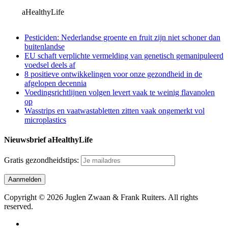
aHealthyLife
Pesticiden: Nederlandse groente en fruit zijn niet schoner dan
buitenlandse
EU schaft verplichte vermelding van genetisch gemanipuleerd
voedsel deels af
8 positieve ontwikkelingen voor onze gezondheid in de
afgelopen decennia
Voedingsrichtlijnen volgen levert vaak te weinig flavanolen
op
Wasstrips en vaatwastabletten zitten vaak ongemerkt vol
microplastics
Nieuwsbrief aHealthyLife
Gratis gezondheidstips:
Copyright © 2026 Juglen Zwaan & Frank Ruiters. All rights
reserved.