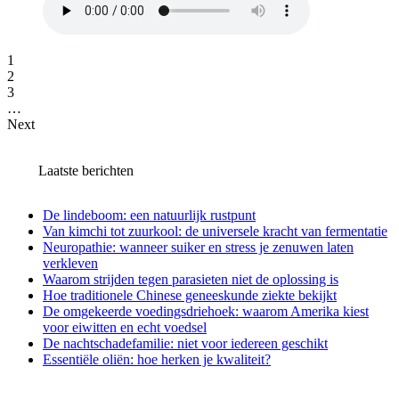
1
2
3
…
Next
Laatste berichten
De lindeboom: een natuurlijk rustpunt
Van kimchi tot zuurkool: de universele kracht van fermentatie
Neuropathie: wanneer suiker en stress je zenuwen laten
verkleven
Waarom strijden tegen parasieten niet de oplossing is
Hoe traditionele Chinese geneeskunde ziekte bekijkt
De omgekeerde voedingsdriehoek: waarom Amerika kiest
voor eiwitten en echt voedsel
De nachtschadefamilie: niet voor iedereen geschikt
Essentiële oliën: hoe herken je kwaliteit?