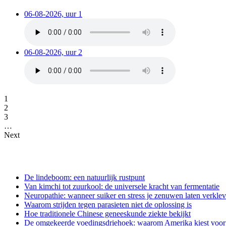
06-08-2026, uur 1
06-08-2026, uur 2
1
2
3
…
Next
De lindeboom: een natuurlijk rustpunt
Van kimchi tot zuurkool: de universele kracht van fermentatie
Neuropathie: wanneer suiker en stress je zenuwen laten verkle
Waarom strijden tegen parasieten niet de oplossing is
Hoe traditionele Chinese geneeskunde ziekte bekijkt
De omgekeerde voedingsdriehoek: waarom Amerika kiest voor e