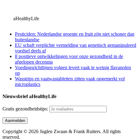
aHealthyLife
Pesticiden: Nederlandse groente en fruit zijn niet schoner dan
buitenlandse
EU schaft verplichte vermelding van genetisch gemanipuleerd
voedsel deels af
8 positieve ontwikkelingen voor onze gezondheid in de
afgelopen decennia
Voedingsrichtlijnen volgen levert vaak te weinig flavanolen
op
Wasstrips en vaatwastabletten zitten vaak ongemerkt vol
microplastics
Nieuwsbrief aHealthyLife
Gratis gezondheidstips:
Copyright © 2026 Juglen Zwaan & Frank Ruiters. All rights
reserved.