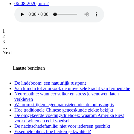
06-08-2026, uur 2
1
2
3
…
Next
Laatste berichten
De lindeboom: een natuurlijk rustpunt
Van kimchi tot zuurkool: de universele kracht van fermentatie
Neuropathie: wanneer suiker en stress je zenuwen laten
verkleven
Waarom strijden tegen parasieten niet de oplossing is
Hoe traditionele Chinese geneeskunde ziekte bekijkt
De omgekeerde voedingsdriehoek: waarom Amerika kiest
voor eiwitten en echt voedsel
De nachtschadefamilie: niet voor iedereen geschikt
Essentiële oliën: hoe herken je kwaliteit?