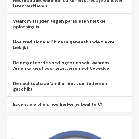
Neuropathie: wanneer suiker en stress je zenuwen
laten verkleven
Waarom strijden tegen parasieten niet de
oplossing is
Hoe traditionele Chinese geneeskunde ziekte
bekijkt
De omgekeerde voedingsdriehoek: waarom
Amerika kiest voor eiwitten en echt voedsel
De nachtschadefamilie: niet voor iedereen
geschikt
Essentiële oliën: hoe herken je kwaliteit?