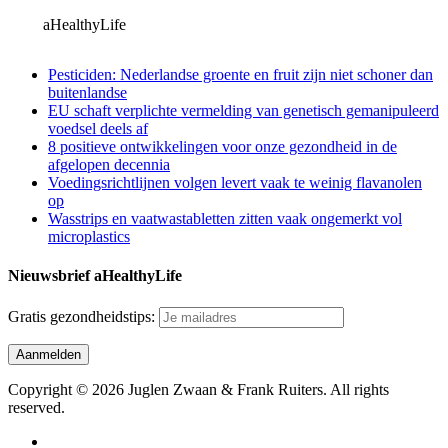
aHealthyLife
Pesticiden: Nederlandse groente en fruit zijn niet schoner dan
buitenlandse
EU schaft verplichte vermelding van genetisch gemanipuleerd
voedsel deels af
8 positieve ontwikkelingen voor onze gezondheid in de
afgelopen decennia
Voedingsrichtlijnen volgen levert vaak te weinig flavanolen
op
Wasstrips en vaatwastabletten zitten vaak ongemerkt vol
microplastics
Nieuwsbrief aHealthyLife
Gratis gezondheidstips:
Copyright © 2026 Juglen Zwaan & Frank Ruiters. All rights
reserved.