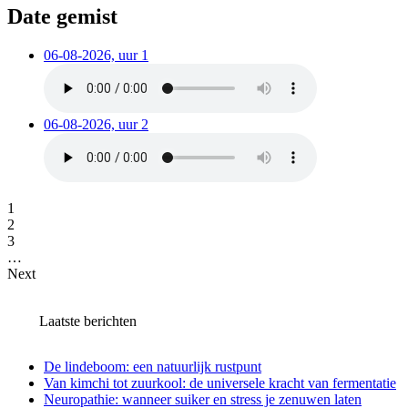
Date gemist
06-08-2026, uur 1
06-08-2026, uur 2
1
2
3
…
Next
Laatste berichten
De lindeboom: een natuurlijk rustpunt
Van kimchi tot zuurkool: de universele kracht van fermentatie
Neuropathie: wanneer suiker en stress je zenuwen laten