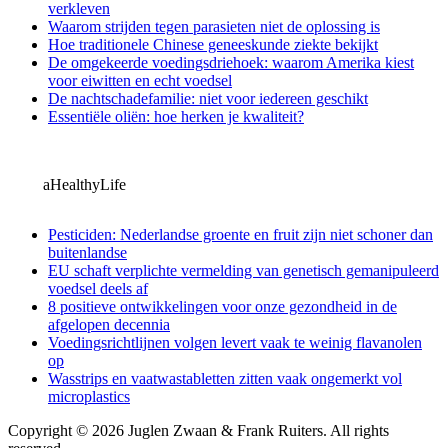
verkleven
Waarom strijden tegen parasieten niet de oplossing is
Hoe traditionele Chinese geneeskunde ziekte bekijkt
De omgekeerde voedingsdriehoek: waarom Amerika kiest
voor eiwitten en echt voedsel
De nachtschadefamilie: niet voor iedereen geschikt
Essentiële oliën: hoe herken je kwaliteit?
aHealthyLife
Pesticiden: Nederlandse groente en fruit zijn niet schoner dan
buitenlandse
EU schaft verplichte vermelding van genetisch gemanipuleerd
voedsel deels af
8 positieve ontwikkelingen voor onze gezondheid in de
afgelopen decennia
Voedingsrichtlijnen volgen levert vaak te weinig flavanolen
op
Wasstrips en vaatwastabletten zitten vaak ongemerkt vol
microplastics
Copyright © 2026 Juglen Zwaan & Frank Ruiters. All rights