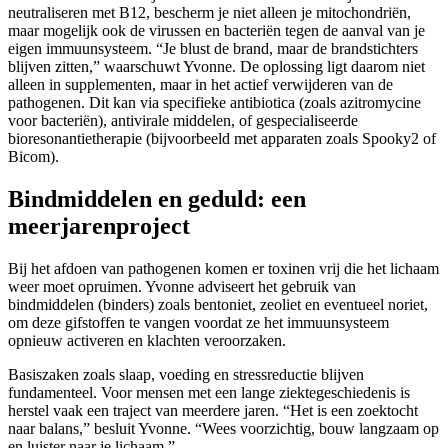
neutraliseren met B12, bescherm je niet alleen je mitochondriën,
maar mogelijk ook de virussen en bacteriën tegen de aanval van je
eigen immuunsysteem. “Je blust de brand, maar de brandstichters
blijven zitten,” waarschuwt Yvonne. De oplossing ligt daarom niet
alleen in supplementen, maar in het actief verwijderen van de
pathogenen. Dit kan via specifieke antibiotica (zoals azitromycine
voor bacteriën), antivirale middelen, of gespecialiseerde
bioresonantietherapie (bijvoorbeeld met apparaten zoals Spooky2 of
Bicom).
Bindmiddelen en geduld: een
meerjarenproject
Bij het afdoen van pathogenen komen er toxinen vrij die het lichaam
weer moet opruimen. Yvonne adviseert het gebruik van
bindmiddelen (binders) zoals bentoniet, zeoliet en eventueel noriet,
om deze gifstoffen te vangen voordat ze het immuunsysteem
opnieuw activeren en klachten veroorzaken.
Basiszaken zoals slaap, voeding en stressreductie blijven
fundamenteel. Voor mensen met een lange ziektegeschiedenis is
herstel vaak een traject van meerdere jaren. “Het is een zoektocht
naar balans,” besluit Yvonne. “Wees voorzichtig, bouw langzaam op
en luister naar je lichaam.”