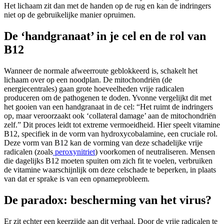
Het lichaam zit dan met de handen op de rug en kan de indringers
niet op de gebruikelijke manier opruimen.
De ‘handgranaat’ in je cel en de rol van
B12
Wanneer de normale afweerroute geblokkeerd is, schakelt het
lichaam over op een noodplan. De mitochondriën (de
energiecentrales) gaan grote hoeveelheden vrije radicalen
produceren om de pathogenen te doden. Yvonne vergelijkt dit met
het gooien van een handgranaat in de cel: “Het ruimt de indringers
op, maar veroorzaakt ook ‘collateral damage’ aan de mitochondriën
zelf.” Dit proces leidt tot extreme vermoeidheid. Hier speelt vitamine
B12, specifiek in de vorm van hydroxycobalamine, een cruciale rol.
Deze vorm van B12 kan de vorming van deze schadelijke vrije
radicalen (zoals
peroxynitriet
) voorkomen of neutraliseren. Mensen
die dagelijks B12 moeten spuiten om zich fit te voelen, verbruiken
de vitamine waarschijnlijk om deze celschade te beperken, in plaats
van dat er sprake is van een opnameprobleem.
De paradox: bescherming van het virus?
Er zit echter een keerzijde aan dit verhaal. Door de vrije radicalen te