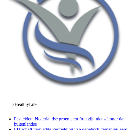
aHealthyLife
Pesticiden: Nederlandse groente en fruit zijn niet schoner dan
buitenlandse
EU schaft verplichte vermelding van genetisch gemanipuleerd