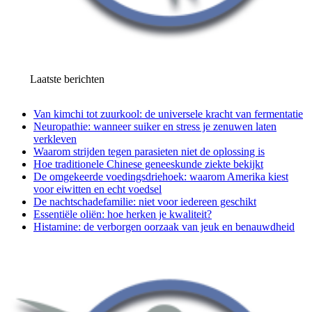
Laatste berichten
Van kimchi tot zuurkool: de universele kracht van fermentatie
Neuropathie: wanneer suiker en stress je zenuwen laten
verkleven
Waarom strijden tegen parasieten niet de oplossing is
Hoe traditionele Chinese geneeskunde ziekte bekijkt
De omgekeerde voedingsdriehoek: waarom Amerika kiest
voor eiwitten en echt voedsel
De nachtschadefamilie: niet voor iedereen geschikt
Essentiële oliën: hoe herken je kwaliteit?
Histamine: de verborgen oorzaak van jeuk en benauwdheid