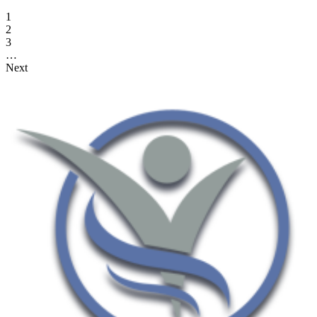
1
2
3
…
Next