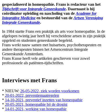
gespecialiseerd in homeopathie. Frans is redacteur van het
Tijdschrift voor Integrale Geneeskunde
. Daarnaast is hij
coördinator opleiding en nascholing van de
Academy for
Integrative Medicine
en bestuurslid van de
Artsen Vereniging
Integrale Geneeskunde
.
In 1984 startte Frans een praktijk als arts voor homeopathie. In de
afgelopen twintig jaar heeft hij verscheidene artsen in zijn praktijk
opgeleid en studenten geneeskunde begeleid.
Frans werkt nauw samen met huisartsen, psychotherapeuten en
andere therapeuten binnen het Artsencentrum Integrale
Geneeskunde Amsterdam.
Frans Kusse heeft vele artikelen geschreven voor zowel
professionele als patiënten-tijdschriften.
Interviews met Frans
* NIEUW:
26-05-2022, ziek worden voorkomen
*
20-01-2022, preventiemaatregelen
*
14-10-2021, preventief inzetten van homeopathie
*
20-05-2021, homeopathie bij de drogist
*
14-01-2021, werking van homeopathie