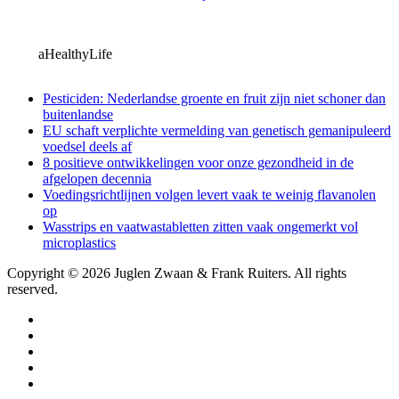
aHealthyLife
Pesticiden: Nederlandse groente en fruit zijn niet schoner dan
buitenlandse
EU schaft verplichte vermelding van genetisch gemanipuleerd
voedsel deels af
8 positieve ontwikkelingen voor onze gezondheid in de
afgelopen decennia
Voedingsrichtlijnen volgen levert vaak te weinig flavanolen
op
Wasstrips en vaatwastabletten zitten vaak ongemerkt vol
microplastics
Copyright © 2026 Juglen Zwaan & Frank Ruiters. All rights
reserved.