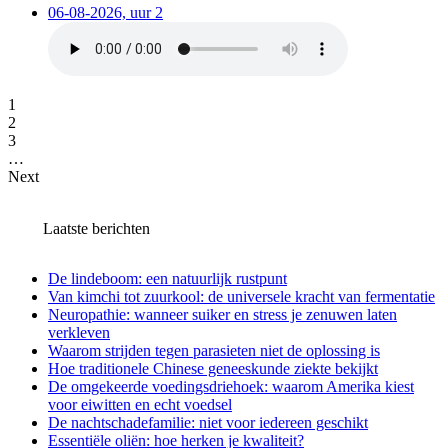
06-08-2026, uur 2
1
2
3
…
Next
Laatste berichten
De lindeboom: een natuurlijk rustpunt
Van kimchi tot zuurkool: de universele kracht van fermentatie
Neuropathie: wanneer suiker en stress je zenuwen laten
verkleven
Waarom strijden tegen parasieten niet de oplossing is
Hoe traditionele Chinese geneeskunde ziekte bekijkt
De omgekeerde voedingsdriehoek: waarom Amerika kiest
voor eiwitten en echt voedsel
De nachtschadefamilie: niet voor iedereen geschikt
Essentiële oliën: hoe herken je kwaliteit?