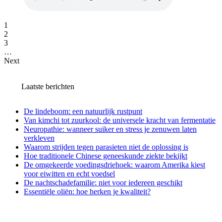
1
2
3
…
Next
Laatste berichten
De lindeboom: een natuurlijk rustpunt
Van kimchi tot zuurkool: de universele kracht van fermentatie
Neuropathie: wanneer suiker en stress je zenuwen laten
verkleven
Waarom strijden tegen parasieten niet de oplossing is
Hoe traditionele Chinese geneeskunde ziekte bekijkt
De omgekeerde voedingsdriehoek: waarom Amerika kiest
voor eiwitten en echt voedsel
De nachtschadefamilie: niet voor iedereen geschikt
Essentiële oliën: hoe herken je kwaliteit?