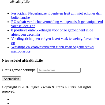
aHealthyLife
Pesticiden: Nederlandse groente en fruit zijn niet schoner dan
buitenlandse
EU schaft verplichte vermelding van genetisch gemanipuleerd
voedsel deels af
8 positieve ontwikkelingen voor onze gezondheid in de
afgelopen decennia
Voedingsrichtlijnen volgen levert vaak te weinig flavanolen
op
Wasstrips en vaatwastabletten zitten vaak ongemerkt vol
microplastics
Nieuwsbrief aHealthyLife
Gratis gezondheidstips:
Copyright © 2026 Juglen Zwaan & Frank Ruiters. All rights
reserved.