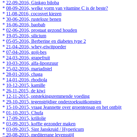
*
22-09-2016, Ginkgo biloba
*
08-09-2016, welke vorm van vitamine C is de beste?
*
11-08-2016, cocosvet kiezen
*
30-06-2016, rusteloze benen
*
16-06-2016, baobab
*
02-06-2016, prostaat gezond houden
*
19-05-2016, silicium
*
05-05-2016, Berberine en diabetes type 2
*
21-04-2016, whey-eiwitpoeder
*
07-04-2016, goji-bes
*
24-03-2016, grapefruit
*
10-03-2016, alfa-liponzuur
*
25-02-2016, mariadistel
*
28-01-2016, chaga
*
14-01-2016, rhodiola
*
10-12-2015, kamille
*
26-11-2015, de kiwi
*
12-11-2015, ontstekingsremmende voeding
*
29-10-2015, tegenstrijdige onderzoeksuitkomsten
*
15-10-2015, vraag Jeannette over groentensap en het ontbijt
*
01-10-2015, Chufa
*
17-09-2015, krillolie
*
03-09-2015, koffie gezonder maken
*
03-09-2015, Sint Janskruid / Hypericum
*
20-08-2015, mediterrane levensstijl