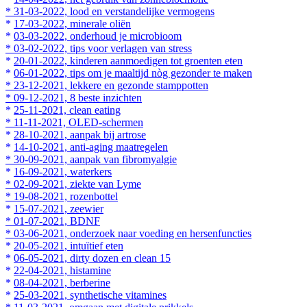
* 31-03-2022, lood en verstandelijke vermogens
*
17-03-2022, minerale oliën
*
03-03-2022, onderhoud je microbioom
* 03-02-2022, tips voor verlagen van stress
*
20-01-2022, kinderen aanmoedigen tot groenten eten
*
06-01-2022, tips om je maaltijd nòg gezonder te maken
* 23-12-2021, lekkere en gezonde stamppotten
* 09-12-2021, 8 beste inzichten
*
25-11-2021, clean eating
* 11-11-2021, OLED-schermen
*
28-10-2021, aanpak bij artrose
*
14-10-2021, anti-aging maatregelen
* 30-09-2021, aanpak van fibromyalgie
*
16-09-2021, waterkers
* 02-09-2021, ziekte van Lyme
* 19-08-2021, rozenbottel
*
15-07-2021, zeewier
* 01-07-2021, BDNF
* 03-06-2021, onderzoek naar voeding en hersenfuncties
*
20-05-2021, intuïtief eten
*
06-05-2021, dirty dozen en clean 15
*
22-04-2021, histamine
*
08-04-2021, berberine
*
25-03-2021, synthetische vitamines