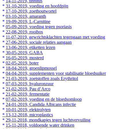
*
14-11-2019, tinnitus
*
31-10-2019, voeding en hoofdpijn
*
17-10-2019, zoethoutwortel
*
03-10-2019, amaranth
*
19-09-2019, L-Carnitine
*
05-09-2019, voeding tegen psoriasis
*
22-08-2019, rooibos
*
11-07-2019, gewrichtsklachten tegengaan met voeding
*
27-06-2019, sociale relaties aangaan
*
13-06-2019, etiketten lezen
*
30-05-2019, GABA
*
16-05-2019, mosterd
*
02-05-2019, boter
*
18-04-2019, groenlipmossel
*
04-04-2019, supplementen voor stabilisatie bloedsuiker
*
21-03-2019, zoetstoffen zoals Erythritol
*
07-03-2019, hyaluronzuur
*
21-02-2019, Pau d’Arco
*
21-02-2019, fermentatie
*
07-02-2019, voeding en de bloedsomloop
*
24-01-2019, Candida Albicans infectie
*
10-01-2019, elektrolyten
*
13-12-2018, microplastics
*
29-11-2018, mondkapjes tegen luchtvervuiling
*
15-11-2018, voldoende water drinken