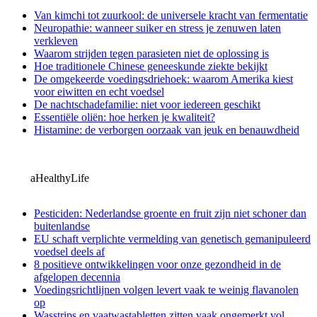
Van kimchi tot zuurkool: de universele kracht van fermentatie
Neuropathie: wanneer suiker en stress je zenuwen laten
verkleven
Waarom strijden tegen parasieten niet de oplossing is
Hoe traditionele Chinese geneeskunde ziekte bekijkt
De omgekeerde voedingsdriehoek: waarom Amerika kiest
voor eiwitten en echt voedsel
De nachtschadefamilie: niet voor iedereen geschikt
Essentiële oliën: hoe herken je kwaliteit?
Histamine: de verborgen oorzaak van jeuk en benauwdheid
aHealthyLife
Pesticiden: Nederlandse groente en fruit zijn niet schoner dan
buitenlandse
EU schaft verplichte vermelding van genetisch gemanipuleerd
voedsel deels af
8 positieve ontwikkelingen voor onze gezondheid in de
afgelopen decennia
Voedingsrichtlijnen volgen levert vaak te weinig flavanolen
op
Wasstrips en vaatwastabletten zitten vaak ongemerkt vol