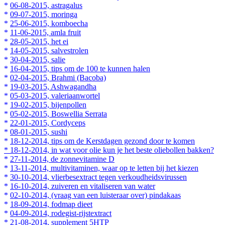
*
06-08-2015, astragalus
*
09-07-2015, moringa
*
25-06-2015, komboecha
*
11-06-2015, amla fruit
*
28-05-2015, het ei
*
14-05-2015, salvestrolen
*
30-04-2015, salie
*
16-04-2015, tips om de 100 te kunnen halen
*
02-04-2015, Brahmi (Bacoba)
*
19-03-2015, Ashwagandha
*
05-03-2015, valeriaanwortel
*
19-02-2015, bijenpollen
*
05-02-2015, Boswellia Serrata
*
22-01-2015, Cordyceps
*
08-01-2015, sushi
*
18-12-2014, tips om de Kerstdagen gezond door te komen
*
18-12-2014, in wat voor olie kun je het beste oliebollen bakken?
*
27-11-2014, de zonnevitamine D
*
13-11-2014, multivitaminen, waar op te letten bij het kiezen
*
30-10-2014, vlierbesextract tegen verkoudheidsvirussen
*
16-10-2014, zuiveren en vitaliseren van water
*
02-10-2014, (vraag van een luisteraar over) pindakaas
*
18-09-2014, fodmap dieet
*
04-09-2014, rodegist-rijstextract
*
21-08-2014, supplement 5HTP