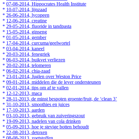
*
07-08-2014, Hippocrates Health Institute
*
10-07-2014, lijnzaad
*
26-06-2014, lycopeen
*
12-06-2014, creatine
*
29-05-2014, fluoride in tandpasta
*
15-05-2014, ginseng
*
01-05-2014, gember
*
17-04-2014, curcuma/geelwortel
*
03-04-2014, kaneel
*
20-03-2014, fenegriek
*
06-03-2014, buikvet verliezen
*
20-02-2014, telomeren
*
06-02-2014, chia-zaad
*
23-01-2014, Juglen over Weston Price
*
09-01-2014, middelen die de lever ondersteunen
*
02-01-2014, tips om af te vallen
*
12-12-2013, maca
*
28-11-2013, de minst bespoten groente/fruit, de ‘clean 3’
*
31-10-2013, smoothies en juices
*
17-10-2013, aarden
*
03-10-2013, gebruik van zuiveringszout
*
19-09-2013, nadelen van cola drinken
*
05-09-2013, hoe je stevige botten behoudt
*
22-08-2013, detoxen
*
08-08-2013, zoetstoffen