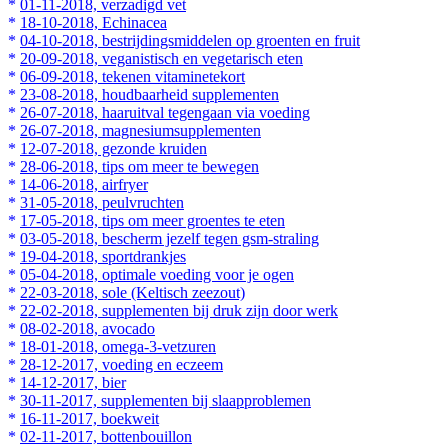
*
01-11-2018, verzadigd vet
*
18-10-2018, Echinacea
*
04-10-2018, bestrijdingsmiddelen op groenten en fruit
*
20-09-2018, veganistisch en vegetarisch eten
*
06-09-2018, tekenen vitaminetekort
*
23-08-2018, houdbaarheid supplementen
*
26-07-2018, haaruitval tegengaan via voeding
*
26-07-2018, magnesiumsupplementen
*
12-07-2018, gezonde kruiden
*
28-06-2018, tips om meer te bewegen
*
14-06-2018, airfryer
*
31-05-2018, peulvruchten
*
17-05-2018, tips om meer groentes te eten
*
03-05-2018, bescherm jezelf tegen gsm-straling
*
19-04-2018, sportdrankjes
*
05-04-2018, optimale voeding voor je ogen
*
22-03-2018, sole (Keltisch zeezout)
*
22-02-2018, supplementen bij druk zijn door werk
*
08-02-2018, avocado
*
18-01-2018, omega-3-vetzuren
*
28-12-2017, voeding en eczeem
*
14-12-2017, bier
*
30-11-2017, supplementen bij slaapproblemen
*
16-11-2017, boekweit
*
02-11-2017, bottenbouillon