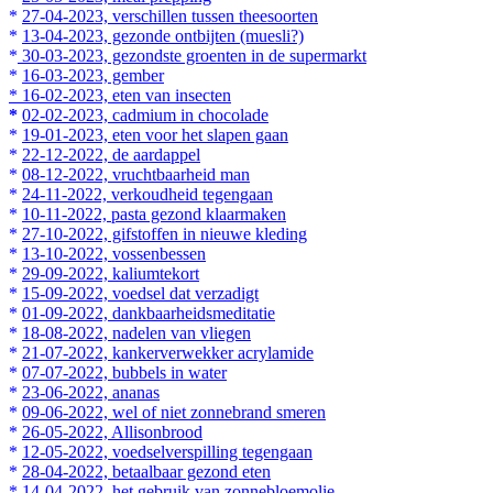
*
27-04-2023, verschillen tussen theesoorten
*
13-04-2023, gezonde ontbijten (muesli?)
*
30-03-2023, gezondste groenten in de supermarkt
*
16-03-2023, gember
* 16-02-2023, eten van insecten
*
02-02-2023, cadmium in chocolade
*
19-01-2023, eten voor het slapen gaan
*
22-12-2022, de aardappel
*
08-12-2022, vruchtbaarheid man
*
24-11-2022, verkoudheid tegengaan
*
10-11-2022, pasta gezond klaarmaken
*
27-10-2022, gifstoffen in nieuwe kleding
*
13-10-2022, vossenbessen
*
29-09-2022, kaliumtekort
*
15-09-2022, voedsel dat verzadigt
*
01-09-2022, dankbaarheidsmeditatie
*
18-08-2022, nadelen van vliegen
*
21-07-2022, kankerverwekker acrylamide
*
07-07-2022, bubbels in water
*
23-06-2022, ananas
*
09-06-2022, wel of niet zonnebrand smeren
*
26-05-2022, Allisonbrood
*
12-05-2022, voedselverspilling tegengaan
*
28-04-2022, betaalbaar gezond eten
*
14-04-2022, het gebruik van zonnebloemolie