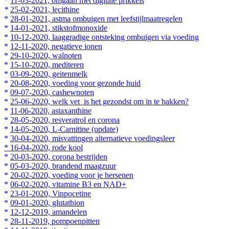
*
11-03-2021, omgaan met digitale prikkels
*
25-02-2021, lecithine
*
28-01-2021, astma ombuigen met leefstijlmaatregelen
*
14-01-2021, stikstofmonoxide
*
10-12-2020, laaggradige ontsteking ombuigen via voeding
*
12-11-2020, negatieve ionen
*
29-10-2020, walnoten
*
15-10-2020, mediteren
*
03-09-2020, geitenmelk
*
20-08-2020, voeding voor gezonde huid
*
09-07-2020, cashewnoten
*
25-06-2020, welk vet is het gezondst om in te bakken?
*
11-06-2020, astaxanthine
*
28-05-2020, resveratrol en corona
*
14-05-2020, L-Carnitine (update)
*
30-04-2020, misvattingen alternatieve voedingsleer
* 16-04-2020, rode kool
*
20-03-2020, corona bestrijden
*
05-03-2020, brandend maagzuur
*
20-02-2020, voeding voor je hersenen
*
06-02-2020, vitamine B3 en NAD+
*
23-01-2020, Vinpocetine
*
09-01-2020, glutathion
*
12-12-2019, amandelen
*
28-11-2019, pompoenpitten