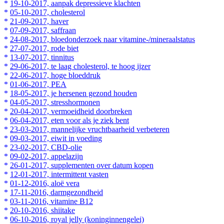
*
19-10-2017, aanpak depressieve klachten
*
05-10-2017, cholesterol
*
21-09-2017, haver
*
07-09-2017, saffraan
*
24-08-2017, bloedonderzoek naar vitamine-/mineraalstatus
*
27-07-2017, rode biet
*
13-07-2017, tinnitus
*
29-06-2017, te laag cholesterol, te hoog ijzer
*
22-06-2017, hoge bloeddruk
*
01-06-2017, PEA
*
18-05-2017, je hersenen gezond houden
*
04-05-2017, stresshormonen
*
20-04-2017, vermoeidheid doorbreken
*
06-04-2017, eten voor als je ziek bent
*
23-03-2017, mannelijke vruchtbaarheid verbeteren
*
09-03-2017, eiwit in voeding
*
23-02-2017, CBD-olie
*
09-02-2017, appelazijn
*
26-01-2017, supplementen over datum kopen
*
12-01-2017, intermittent vasten
*
01-12-2016, aloë vera
*
17-11-2016, darmgezondheid
*
03-11-2016, vitamine B12
*
20-10-2016, shiitake
*
06-10-2016, royal jelly (koninginnengelei)