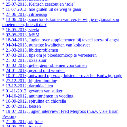
*
25-07-2013, Keltisch zeezout en ‘sole’
*
11-07-2013, hoe gluten uit de weg te gaan
*
27-06-2013, citroensap
*
13-06-2013, superfoods komen van ver, terwijl je regionaal zou
moeten eten, hoe zit dat?
*
16-05-2013, stevia
*
02-05-2013, MSM
*
18-04-2013, Juglen over supplementen bij teveel stress of angst
*
04-04-2013, gunstige kwaliteiten van kokosvet
*
21-03-2013, libidoproblemen
*
07-03-2013, tips om je bloedsomloop te verbeteren
*
21-02-2013, oxaalzuur
*
07-02-2013, geheugenproblemen voorkomen
*
24-01-2013, gezond oud worden
*
10-01-2013, antwoord op vraag luisteraar over het Budwig-papje
*
27-12-2012, bijnieruitputting
*
13-12-2012, darmklachten
*
01-11-2012, gevaren van suiker
*
04-10-2012, antinutriënten in voeding
*
16-09-2012, spirulina en chlorella
*
26-07-2012, bessen
*
19-07-2012, Juglen interviewt Fred Meijroos (n.a.v. visie Brian
Peskin)
*
21-06-2012, olijfolie
*
24-05-2012, tomaat