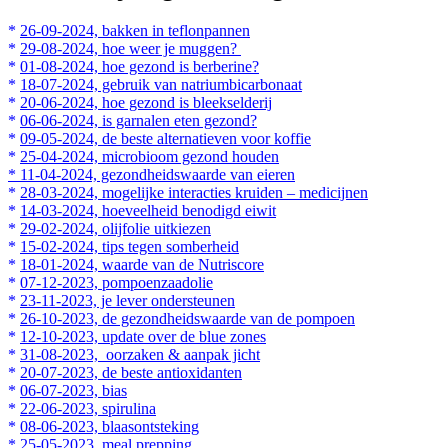
*
26-09-2024, bakken in teflonpannen
*
29-08-2024, hoe weer je muggen?
*
01-08-2024, hoe gezond is berberine?
*
18-07-2024, gebruik van natriumbicarbonaat
*
20-06-2024, hoe gezond is bleekselderij
*
06-06-2024, is garnalen eten gezond?
*
09-05-2024, de beste alternatieven voor koffie
*
25-04-2024, microbioom gezond houden
* 11-04-2024, gezondheidswaarde van eieren
*
28-03-2024, mogelijke interacties kruiden – medicijnen
*
14-03-2024, hoeveelheid benodigd eiwit
*
29-02-2024, olijfolie uitkiezen
*
15-02-2024, tips tegen somberheid
*
18-01-2024, waarde van de Nutriscore
*
07-12-2023, pompoenzaadolie
*
23-11-2023, je lever ondersteunen
*
26-10-2023, de gezondheidswaarde van de pompoen
*
12-10-2023, update over de blue zones
*
31-08-2023, oorzaken & aanpak jicht
*
20-07-2023, de beste antioxidanten
*
06-07-2023, bias
*
22-06-2023, spirulina
*
08-06-2023, blaasontsteking
*
25-05-2023, meal prepping