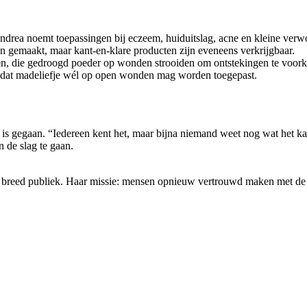
ndrea noemt toepassingen bij eczeem, huiduitslag, acne en kleine verwo
den gemaakt, maar kant-en-klare producten zijn eveneens verkrijgbaar.
tsen, die gedroogd poeder op wonden strooiden om ontstekingen te voo
is dat madeliefje wél op open wonden mag worden toegepast.
en is gegaan. “Iedereen kent het, maar bijna niemand weet nog wat het 
n de slag te gaan.
en breed publiek. Haar missie: mensen opnieuw vertrouwd maken met d