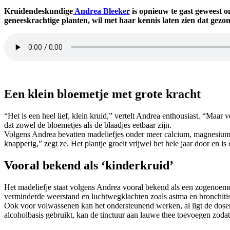
Kruidendeskundige
Andrea Bleeker
is opnieuw te gast geweest om
geneeskrachtige planten, wil met haar kennis laten zien dat gezon
madeliefje
Een klein bloemetje met grote kracht
“Het is een heel lief, klein kruid,” vertelt Andrea enthousiast. “Maar 
dat zowel de bloemetjes als de blaadjes eetbaar zijn.
Volgens Andrea bevatten madeliefjes onder meer calcium, magnesium, i
knapperig,” zegt ze. Het plantje groeit vrijwel het hele jaar door en i
Vooral bekend als ‘kinderkruid’
Het madeliefje staat volgens Andrea vooral bekend als een zogenoemd k
verminderde weerstand en luchtwegklachten zoals astma en bronchitis
Ook voor volwassenen kan het ondersteunend werken, al ligt de doserin
alcoholbasis gebruikt, kan de tinctuur aan lauwe thee toevoegen zod