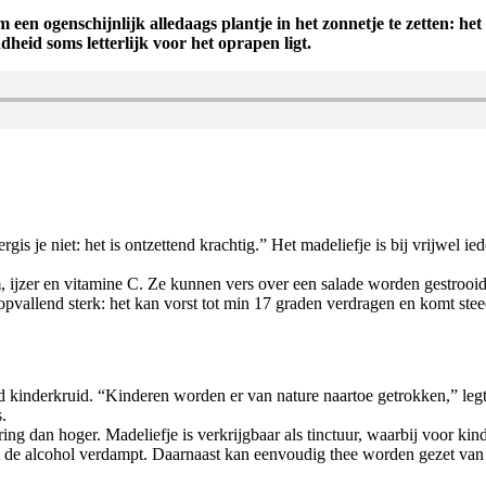
 een ogenschijnlijk alledaags plantje in het zonnetje te zetten: het
dheid soms letterlijk voor het oprapen ligt.
vergis je niet: het is ontzettend krachtig.” Het madeliefje is bij vrijwe
jzer en vitamine C. Ze kunnen vers over een salade worden gestrooid of
s opvallend sterk: het kan vorst tot min 17 graden verdragen en komt ste
inderkruid. “Kinderen worden er van nature naartoe getrokken,” legt ze
.
g dan hoger. Madeliefje is verkrijgbaar als tinctuur, waarbij voor kin
at de alcohol verdampt. Daarnaast kan eenvoudig thee worden gezet van