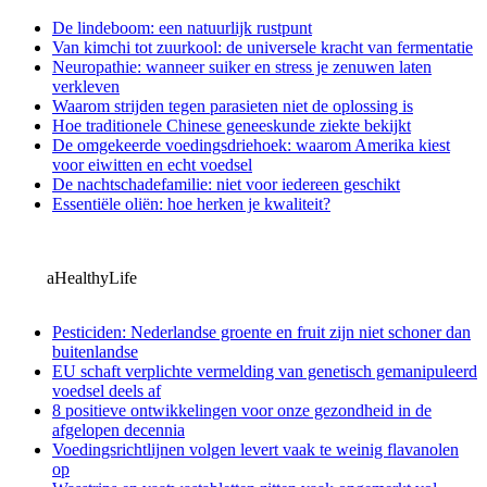
De lindeboom: een natuurlijk rustpunt
Van kimchi tot zuurkool: de universele kracht van fermentatie
Neuropathie: wanneer suiker en stress je zenuwen laten
verkleven
Waarom strijden tegen parasieten niet de oplossing is
Hoe traditionele Chinese geneeskunde ziekte bekijkt
De omgekeerde voedingsdriehoek: waarom Amerika kiest
voor eiwitten en echt voedsel
De nachtschadefamilie: niet voor iedereen geschikt
Essentiële oliën: hoe herken je kwaliteit?
aHealthyLife
Pesticiden: Nederlandse groente en fruit zijn niet schoner dan
buitenlandse
EU schaft verplichte vermelding van genetisch gemanipuleerd
voedsel deels af
8 positieve ontwikkelingen voor onze gezondheid in de
afgelopen decennia
Voedingsrichtlijnen volgen levert vaak te weinig flavanolen
op