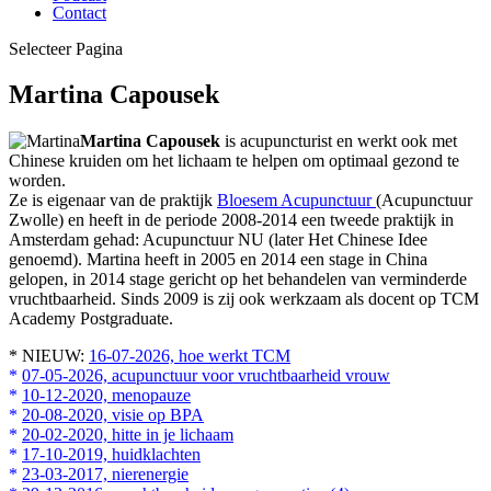
Contact
Selecteer Pagina
Martina Capousek
Martina Capousek
is acupuncturist en werkt ook met
Chinese kruiden om het lichaam te helpen om optimaal gezond te
worden.
Ze is eigenaar van de praktijk
Bloesem Acupunctuur
(Acupunctuur
Zwolle) en heeft in de periode 2008-2014 een tweede praktijk in
Amsterdam gehad: Acupunctuur NU (later Het Chinese Idee
genoemd). Martina heeft in 2005 en 2014 een stage in China
gelopen, in 2014 stage gericht op het behandelen van verminderde
vruchtbaarheid. Sinds 2009 is zij ook werkzaam als docent op TCM
Academy Postgraduate.
* NIEUW:
16-07-2026, hoe werkt TCM
*
07-05-2026, acupunctuur voor vruchtbaarheid vrouw
*
10-12-2020, menopauze
*
20-08-2020, visie op BPA
*
20-02-2020, hitte in je lichaam
*
17-10-2019, huidklachten
*
23-03-2017, nierenergie