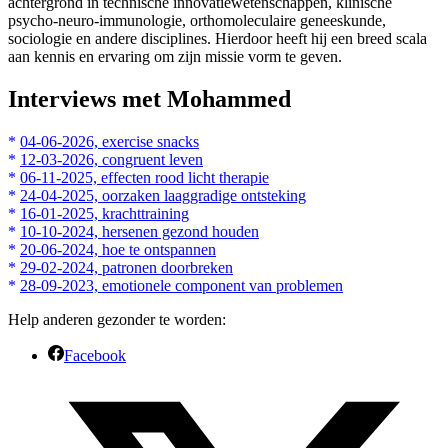
achtergrond in technische innovatiewetenschappen, klinische
psycho-neuro-immunologie, orthomoleculaire geneeskunde,
sociologie en andere disciplines. Hierdoor heeft hij een breed scala
aan kennis en ervaring om zijn missie vorm te geven.
Interviews met Mohammed
*
04-06-2026, exercise snacks
*
12-03-2026, congruent leven
*
06-11-2025, effecten rood licht therapie
*
2
4-04-2025, oorzaken laaggradige ontsteking
*
16-01-2025, krachttraining
*
10-10-2024, hersenen gezond houden
*
20-06-2024, hoe te ontspannen
*
29-02-2024, patronen doorbreken
*
28-09-2023, emotionele component van problemen
Help anderen gezonder te worden:
Facebook