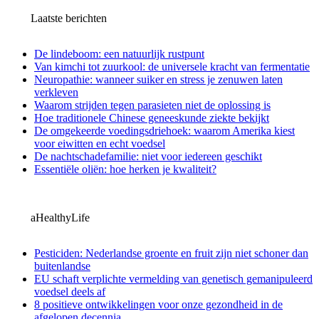
Laatste berichten
De lindeboom: een natuurlijk rustpunt
Van kimchi tot zuurkool: de universele kracht van fermentatie
Neuropathie: wanneer suiker en stress je zenuwen laten
verkleven
Waarom strijden tegen parasieten niet de oplossing is
Hoe traditionele Chinese geneeskunde ziekte bekijkt
De omgekeerde voedingsdriehoek: waarom Amerika kiest
voor eiwitten en echt voedsel
De nachtschadefamilie: niet voor iedereen geschikt
Essentiële oliën: hoe herken je kwaliteit?
aHealthyLife
Pesticiden: Nederlandse groente en fruit zijn niet schoner dan
buitenlandse
EU schaft verplichte vermelding van genetisch gemanipuleerd
voedsel deels af
8 positieve ontwikkelingen voor onze gezondheid in de
afgelopen decennia