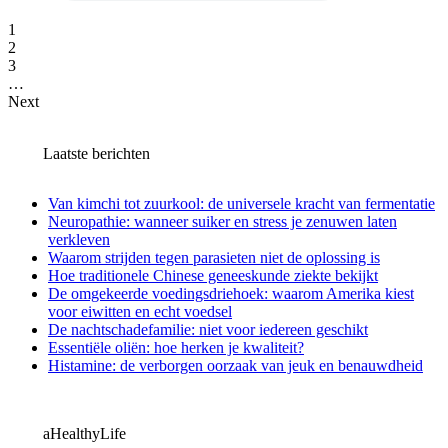
1
2
3
…
Next
Laatste berichten
Van kimchi tot zuurkool: de universele kracht van fermentatie
Neuropathie: wanneer suiker en stress je zenuwen laten
verkleven
Waarom strijden tegen parasieten niet de oplossing is
Hoe traditionele Chinese geneeskunde ziekte bekijkt
De omgekeerde voedingsdriehoek: waarom Amerika kiest
voor eiwitten en echt voedsel
De nachtschadefamilie: niet voor iedereen geschikt
Essentiële oliën: hoe herken je kwaliteit?
Histamine: de verborgen oorzaak van jeuk en benauwdheid
aHealthyLife