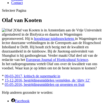
Contact
Selecteer Pagina
Olaf van Kooten
Olaf van Kooten is in Amsterdam aan de Vrije Universiteit
afgestudeerd in de Biofysica en daarna in Wageningen
gepromoveerd. Hij is
hoogleraar tuinbouwketens
in Wageningen en
lector duurzame verbindingen in de Greenports aan de Hogeschool
Inholland te Delft. Hij houdt zich bezig met de kwaliteit en
duurzaamheid in de tuinbouw. Bij de Jiaotong-universiteit van
Shanghai is hij gasthoogleraar. Verder maakt Olaf deel uit van de
redactie van het
European Journal of Horticultural Science
.
In het radioprogramma vertelt Olaf ons over de kwaliteit van ons
voedsel. Waar kun je op letten om tot de beste keuzes te komen?
*
09-03-2017, kritisch de supermarkt in
*
15-12-2016, bestrijdingsmiddelen vermijden, de ‘dirty 12’
*
05-05-2016, bestrijdingsmiddelen op groenten en fruit
Help anderen gezonder te worden:
Facebook