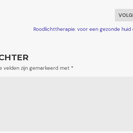
e
VOLG
r
h
Roodlichttherapie: voor een gezonde huid
o
g
e
CHTER
n
o
te velden zijn gemarkeerd met
*
f
t
e
v
e
r
l
a