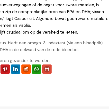
lieuoverwegingen of de angst voor zware metalen, is
e
gen zijn de oorspronkelijke bron van EPA en DHA; vissen
n
n,” legt Casper uit. Algenolie bevat geen zware metalen,
o
rmen als visolie.
m
blijft cruciaal om op de versheid te letten.
h
e
tatus, biedt een omega-3-indextest (via een bloedprik)
t
% DHA in de celwand van de rode bloedcel.
v
eren gezonder te worden:
o
l
ook
Twitter
Pinterest
LinkedIn
Reddit
WhatsApp
Gmail
u
m
e
t
e
v