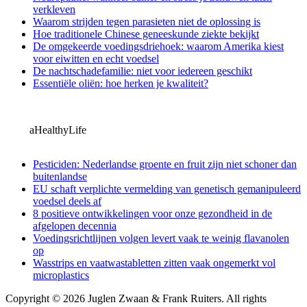
verkleven
Waarom strijden tegen parasieten niet de oplossing is
Hoe traditionele Chinese geneeskunde ziekte bekijkt
De omgekeerde voedingsdriehoek: waarom Amerika kiest
voor eiwitten en echt voedsel
De nachtschadefamilie: niet voor iedereen geschikt
Essentiële oliën: hoe herken je kwaliteit?
aHealthyLife
Pesticiden: Nederlandse groente en fruit zijn niet schoner dan
buitenlandse
EU schaft verplichte vermelding van genetisch gemanipuleerd
voedsel deels af
8 positieve ontwikkelingen voor onze gezondheid in de
afgelopen decennia
Voedingsrichtlijnen volgen levert vaak te weinig flavanolen
op
Wasstrips en vaatwastabletten zitten vaak ongemerkt vol
microplastics
Copyright © 2026 Juglen Zwaan & Frank Ruiters. All rights