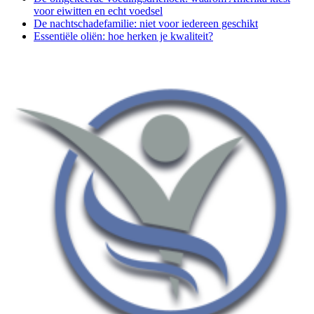
voor eiwitten en echt voedsel
De nachtschadefamilie: niet voor iedereen geschikt
Essentiële oliën: hoe herken je kwaliteit?