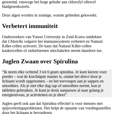
genoemd, vanwege het hoge gehalte aan chlorofyl oftewel
bladgroenkorrels.
Deze algen worden in zonnige, warme gebieden gekweekt.
Verbetert immuniteit
Onderzoekers van Yonsei University in Zuid-Korea ontdekten
dat
Chlorella vulgaris
het immuunsysteem verbetert en Natural
Killer-cellen activeert. De kans dat Natural Killer-cellen
kankercellen of ziektekiemen uitschakelen neemt daardoor toe.
Juglen Zwaan over Spirulina
“Ik neem elke ochtend 3 tot 6 gram spirulina. Je kunt kiezen voor
poeder – wat de krachtigste manier is, omdat het direct door je
lichaam wordt opgenomen – en het toevoegen aan je sappen en
smoothies. Als je niet elke dag sap of smoothies neemt, kun je
tabletten gebruiken. Je kunt je dosis aanpassen al naar gelang je
energieniveau, je activiteiten en je dieet”
Juglen geeft ook aan dat Spirulina effectief is voor mensen met
spijsverteringsproblemen. Het helpt de opname van voedingsstoffen
door het lichaam te bevorderen.