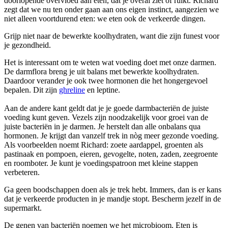
doorlopende overvloed aan eten, dat je overal ziet of ruikt. Richard
zegt dat we nu ten onder gaan aan ons eigen instinct, aangezien we
niet alleen voortdurend eten: we eten ook de verkeerde dingen.
Grijp niet naar de bewerkte koolhydraten, want die zijn funest voor
je gezondheid.
Het is interessant om te weten wat voeding doet met onze darmen.
De darmflora breng je uit balans met bewerkte koolhydraten.
Daardoor verander je ook twee hormonen die het hongergevoel
bepalen. Dit zijn
ghreline
en leptine.
Aan de andere kant geldt dat je je goede darmbacteriën de juiste
voeding kunt geven. Vezels zijn noodzakelijk voor groei van de
juiste bacteriën in je darmen. Je herstelt dan alle onbalans qua
hormonen. Je krijgt dan vanzelf trek in nòg meer gezonde voeding.
Als voorbeelden noemt Richard: zoete aardappel, groenten als
pastinaak en pompoen, eieren, gevogelte, noten, zaden, zeegroente
en roomboter. Je kunt je voedingspatroon met kleine stappen
verbeteren.
Ga geen boodschappen doen als je trek hebt. Immers, dan is er kans
dat je verkeerde producten in je mandje stopt. Bescherm jezelf in de
supermarkt.
De genen van bacteriën noemen we het microbioom. Eten is