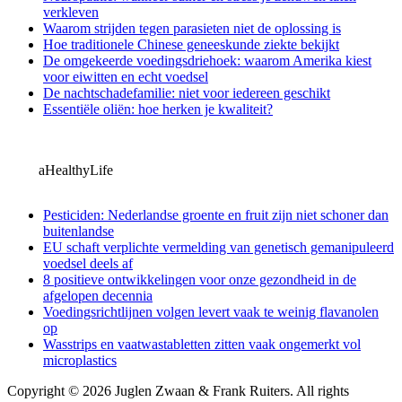
verkleven
Waarom strijden tegen parasieten niet de oplossing is
Hoe traditionele Chinese geneeskunde ziekte bekijkt
De omgekeerde voedingsdriehoek: waarom Amerika kiest
voor eiwitten en echt voedsel
De nachtschadefamilie: niet voor iedereen geschikt
Essentiële oliën: hoe herken je kwaliteit?
aHealthyLife
Pesticiden: Nederlandse groente en fruit zijn niet schoner dan
buitenlandse
EU schaft verplichte vermelding van genetisch gemanipuleerd
voedsel deels af
8 positieve ontwikkelingen voor onze gezondheid in de
afgelopen decennia
Voedingsrichtlijnen volgen levert vaak te weinig flavanolen
op
Wasstrips en vaatwastabletten zitten vaak ongemerkt vol
microplastics
Copyright © 2026 Juglen Zwaan & Frank Ruiters. All rights