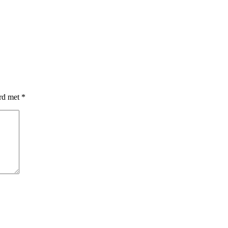
erd met
*