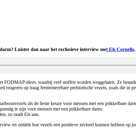
 darm? Luister dan naar het exclusieve interview me
t Els Cornelis
,
ij het FODMAP-dieet, waarbij veel stoffen worden weggelaten. Ze benadr
 reageren op traag fermenteerbare prebiotische vezels, zoals die in p
an guarboonvezels als de beste keuze voor mensen met een prikkelbare 
unstig te zijn voor mensen met een prikkelbare darm.
n, zo raadt Els aan.
erview en ontdek hoe vezels een positieve invloed kunnen hebben op j