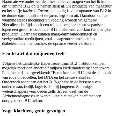
Naarmate we ouder worden, neemt het vermogen van het lichaam
om vitamine B12 op te nemen sterk af. De productie van maagzuur
en het stofje
Intrinsic Factor
, dat nodig is voor opname van B12 in
de dunne darm, daalt met de jaren, legt Pim uit. Daardoor kan de
vitamine steeds moeilijker uit voeding worden vrijgemaakt.
Niet alleen leeftijd speelt een rol: ook vegetariërs en veganisten
lopen een groot risico, omdat B12 uitsluitend voorkomt in dierlijke
producten. Daarnaast kunnen maag-darmaandoeningen en
veelgebruikte medicijnen, zoals maagzuurremmers en het
diabetesmiddel metformine, de opname verder verstoren.
Een tekort dat miljoenen treft
Volgens het Landelijke Expertisecentrum B12-instituut kampen
mogelijk meer dan anderhalf miljoen Nederlanders met een tekort.
Pim noemt dat zorgwekkend: “Een tekort aan B12 tast de aanmaak
van rode bloedcellen, het DNA en het zenuwstelsel aan.”
Onderzoek toont aan dat het B12-gehalte in de hersenen van
ouderen aanzienlijk lager is dan bij jongeren. Sommige
wetenschappers vermoeden zelfs dat een deel van de
Alzheimerdiagnoses in werkelijkheid te maken heeft met een
onopgemerkt B12-tekort.
Vage klachten, grote gevolgen