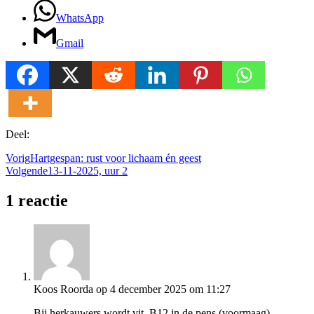
WhatsApp
Gmail
Deel:
Vorig
Hartgespan: rust voor lichaam én geest
Volgende
13-11-2025, uur 2
1 reactie
Koos Roorda
op 4 december 2025 om 11:27
Bij herkauwers wordt vit. B12 in de pens (voormaag)