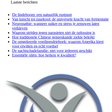
Laatste berichten
De lindeboom: een natuurlijk rustpunt
Van kimchi tot zuurkool: de universele kracht van fermentatie
Neuropathie: wanneer suiker en stress je zenuwen laten
verkleven
Waarom strijden tegen parasieten niet de oplossing is
Hoe traditionele Chinese geneeskunde ziekte bekijkt
De omgekeerde voedingsdriehoek: waarom Amerika kiest
voor eiwitten en echt voedsel
De nachtschadefamilie: niet voor iedereen geschikt
Essentiële oliën: hoe herken je kwaliteit?