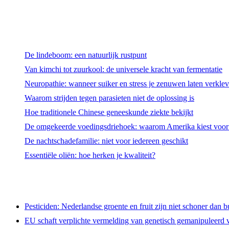
De lindeboom: een natuurlijk rustpunt
Van kimchi tot zuurkool: de universele kracht van fermentatie
Neuropathie: wanneer suiker en stress je zenuwen laten verkle
Waarom strijden tegen parasieten niet de oplossing is
Hoe traditionele Chinese geneeskunde ziekte bekijkt
De omgekeerde voedingsdriehoek: waarom Amerika kiest voor e
De nachtschadefamilie: niet voor iedereen geschikt
Essentiële oliën: hoe herken je kwaliteit?
Pesticiden: Nederlandse groente en fruit zijn niet schoner dan b
EU schaft verplichte vermelding van genetisch gemanipuleerd v