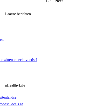
1
2
3
…
Next
Laatste berichten
ven
iwitten en echt voedsel
aHealthyLife
uitenlandse
oedsel deels af