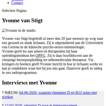
Contact
Selecteer Pagina
Yvonne van Stigt
Yvonne van Stigt begeleidt al meer dan 20 jaar mensen op weg naar
een gezond en slank lichaam. Zij is afgestudeerd aan de Universiteit
van Gerona in de klinische psycho-neuro-immunologie.
Yvonne geeft les aan artsen en therapeuten bij haar
opleidingsinstituut het
OPFG
. Zij is daar hoofddocent aan de
vierjarige beroepsopleiding tot orthomoleculair therapeut. Via
lezingen en boeken geeft Yvonne inzicht in hoe je lichaam werkt en
laat je ontdekken waar het bij jou mis gaat. Daarover geeft ze uitleg
in ons radioprogramma.
Interviews met Yvonne
*
NIEUW
:
04-06-2026, waarom vitaminen D en B12 soms niet
werken
*
12-03-2026, vitamine D voor je immuunsysteem