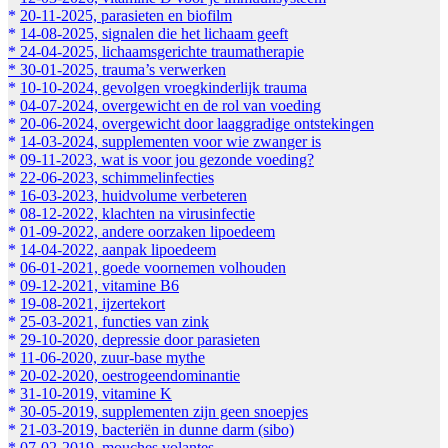
*
20-11-2025, parasieten en biofilm
*
14-08-2025, signalen die het lichaam geeft
*
24-04-2025, lichaamsgerichte traumatherapie
* 30-01-2025, trauma’s verwerken
*
10-10-2024, gevolgen vroegkinderlijk trauma
*
04-07-2024, overgewicht en de rol van voeding
*
20-06-2024, overgewicht door laaggradige ontstekingen
*
14-03-2024, supplementen voor wie zwanger is
*
09-11-2023, wat is voor jou gezonde voeding?
*
22-06-2023, schimmelinfecties
*
16-03-2023, huidvolume verbeteren
*
08-12-2022, klachten na virusinfectie
*
01-09-2022, andere oorzaken lipoedeem
*
14-04-2022, aanpak lipoedeem
*
06-01-2021, goede voornemen volhouden
*
09-12-2021, vitamine B6
*
19-08-2021, ijzertekort
*
25-03-2021, functies van zink
*
29-10-2020, depressie door parasieten
*
11-06-2020, zuur-base mythe
*
20-02-2020, oestrogeendominantie
*
31-10-2019, vitamine K
*
30-05-2019, supplementen zijn geen snoepjes
*
21-03-2019, bacteriën in dunne darm (sibo)
*
07-02-2019, mouches volantes