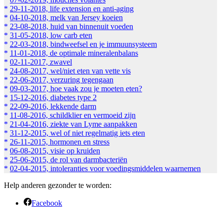
*
29-11-2018, life extension en anti-aging
*
04-10-2018, melk van Jersey koeien
*
23-08-2018, huid van binnenuit voeden
*
31-05-2018, low carb eten
*
22-03-2018, bindweefsel en je immuunsysteem
*
11-01-2018, de optimale mineralenbalans
*
02-11-2017, zwavel
*
24-08-2017, wel/niet eten van vette vis
*
22-06-2017, verzuring tegengaan
*
09-03-2017, hoe vaak zou je moeten eten?
*
15-12-2016, diabetes type 2
*
22-09-2016, lekkende darm
*
11-08-2016, schildklier en vermoeid zijn
*
21-04-2016, ziekte van Lyme aanpakken
*
31-12-2015, wel of niet regelmatig iets eten
*
26-11-2015, hormonen en stress
*
06-08-2015, visie op kruiden
*
25-06-2015, de rol van darmbacteriën
*
02-04-2015, intoleranties voor voedingsmiddelen waarnemen
Help anderen gezonder te worden:
Facebook