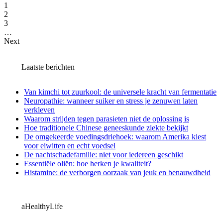
1
2
3
…
Next
Laatste berichten
Van kimchi tot zuurkool: de universele kracht van fermentatie
Neuropathie: wanneer suiker en stress je zenuwen laten
verkleven
Waarom strijden tegen parasieten niet de oplossing is
Hoe traditionele Chinese geneeskunde ziekte bekijkt
De omgekeerde voedingsdriehoek: waarom Amerika kiest
voor eiwitten en echt voedsel
De nachtschadefamilie: niet voor iedereen geschikt
Essentiële oliën: hoe herken je kwaliteit?
Histamine: de verborgen oorzaak van jeuk en benauwdheid
aHealthyLife