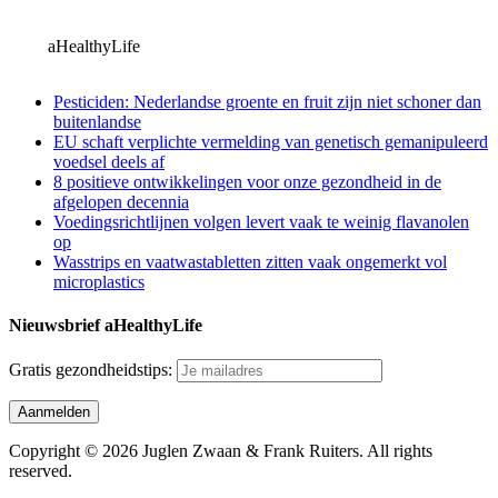
aHealthyLife
Pesticiden: Nederlandse groente en fruit zijn niet schoner dan
buitenlandse
EU schaft verplichte vermelding van genetisch gemanipuleerd
voedsel deels af
8 positieve ontwikkelingen voor onze gezondheid in de
afgelopen decennia
Voedingsrichtlijnen volgen levert vaak te weinig flavanolen
op
Wasstrips en vaatwastabletten zitten vaak ongemerkt vol
microplastics
Nieuwsbrief aHealthyLife
Gratis gezondheidstips:
Copyright © 2026 Juglen Zwaan & Frank Ruiters. All rights
reserved.