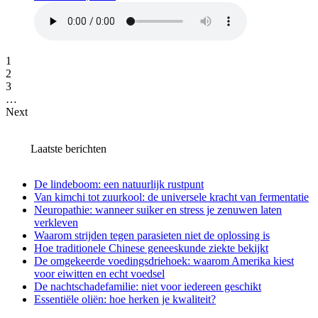
1
2
3
…
Next
Laatste berichten
De lindeboom: een natuurlijk rustpunt
Van kimchi tot zuurkool: de universele kracht van fermentatie
Neuropathie: wanneer suiker en stress je zenuwen laten
verkleven
Waarom strijden tegen parasieten niet de oplossing is
Hoe traditionele Chinese geneeskunde ziekte bekijkt
De omgekeerde voedingsdriehoek: waarom Amerika kiest
voor eiwitten en echt voedsel
De nachtschadefamilie: niet voor iedereen geschikt
Essentiële oliën: hoe herken je kwaliteit?