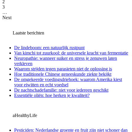
2
3
…
Next
Laatste berichten
De lindeboom: een natuurlijk rustpunt
Van kimchi tot zuurkool: de universele kracht van fermentatie
Neuropathie: wanneer suiker en stress je zenuwen laten
verkleven
Waarom strijden tegen parasieten niet de oplossing is
Hoe traditionele Chinese geneeskunde ziekte bekijkt
De omgekeerde voedingsdriehoek: waarom Amerika kiest
voor eiwitten en echt voedsel
De nachtschadefamilie: niet voor iedereen geschikt
Essentiële oliën: hoe herken je kwaliteit?
aHealthyLife
Pesticiden: Nederlandse groente en fruit zijn niet schoner dan