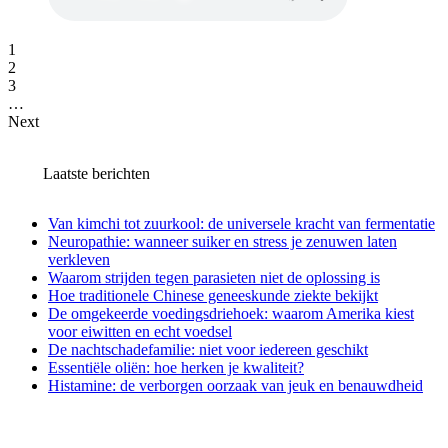
1
2
3
…
Next
Laatste berichten
Van kimchi tot zuurkool: de universele kracht van fermentatie
Neuropathie: wanneer suiker en stress je zenuwen laten
verkleven
Waarom strijden tegen parasieten niet de oplossing is
Hoe traditionele Chinese geneeskunde ziekte bekijkt
De omgekeerde voedingsdriehoek: waarom Amerika kiest
voor eiwitten en echt voedsel
De nachtschadefamilie: niet voor iedereen geschikt
Essentiële oliën: hoe herken je kwaliteit?
Histamine: de verborgen oorzaak van jeuk en benauwdheid