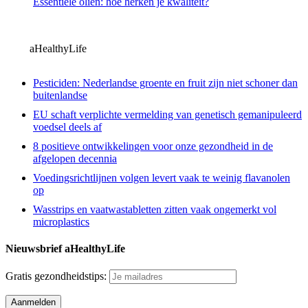
Essentiële oliën: hoe herken je kwaliteit?
aHealthyLife
Pesticiden: Nederlandse groente en fruit zijn niet schoner dan
buitenlandse
EU schaft verplichte vermelding van genetisch gemanipuleerd
voedsel deels af
8 positieve ontwikkelingen voor onze gezondheid in de
afgelopen decennia
Voedingsrichtlijnen volgen levert vaak te weinig flavanolen
op
Wasstrips en vaatwastabletten zitten vaak ongemerkt vol
microplastics
Nieuwsbrief aHealthyLife
Gratis gezondheidstips: