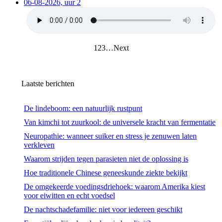
06-08-2026, uur 2
1
2
3
…
Next
Laatste berichten
De lindeboom: een natuurlijk rustpunt
Van kimchi tot zuurkool: de universele kracht van fermentatie
Neuropathie: wanneer suiker en stress je zenuwen laten
verkleven
Waarom strijden tegen parasieten niet de oplossing is
Hoe traditionele Chinese geneeskunde ziekte bekijkt
De omgekeerde voedingsdriehoek: waarom Amerika kiest
voor eiwitten en echt voedsel
De nachtschadefamilie: niet voor iedereen geschikt