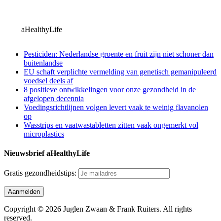
aHealthyLife
Pesticiden: Nederlandse groente en fruit zijn niet schoner dan
buitenlandse
EU schaft verplichte vermelding van genetisch gemanipuleerd
voedsel deels af
8 positieve ontwikkelingen voor onze gezondheid in de
afgelopen decennia
Voedingsrichtlijnen volgen levert vaak te weinig flavanolen
op
Wasstrips en vaatwastabletten zitten vaak ongemerkt vol
microplastics
Nieuwsbrief aHealthyLife
Gratis gezondheidstips:
Copyright © 2026 Juglen Zwaan & Frank Ruiters. All rights
reserved.