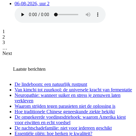
06-08-2026, uur 2
1
2
3
…
Next
Laatste berichten
De lindeboom: een natuurlijk rustpunt
Van kimchi tot zuurkool: de universele kracht van fermentatie
Neuropathie: wanneer suiker en stress je zenuwen laten
verkleven
Waarom strijden tegen parasieten niet de oplossing is
Hoe traditionele Chinese geneeskunde ziekte bekijkt
De omgekeerde voedingsdriehoek: waarom Amerika kiest
voor eiwitten en echt voedsel
De nachtschadefamilie: niet voor iedereen geschikt
Essentiële oliën: hoe herken je kwaliteit?