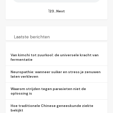
1
…
2
3
Next
Laatste berichten
Van kimchi tot zuurkool: de universele kracht van
fermentatie
Neuropathie: wanneer suiker en stress je zenuwen
laten verkleven
Waarom strijden tegen parasieten niet de
oplossing is
Hoe traditionele Chinese geneeskunde ziekte
bekijkt