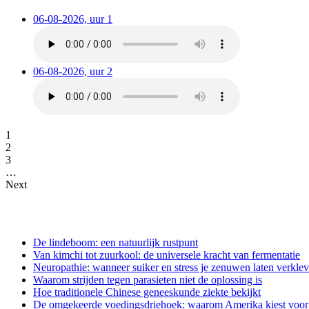
06-08-2026, uur 1
06-08-2026, uur 2
1
2
3
…
Next
De lindeboom: een natuurlijk rustpunt
Van kimchi tot zuurkool: de universele kracht van fermentatie
Neuropathie: wanneer suiker en stress je zenuwen laten verkle
Waarom strijden tegen parasieten niet de oplossing is
Hoe traditionele Chinese geneeskunde ziekte bekijkt
De omgekeerde voedingsdriehoek: waarom Amerika kiest voor e