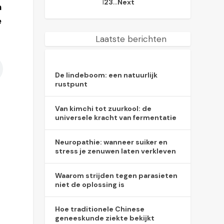
1
…
2
3
Next
n
e
Laatste berichten
De lindeboom: een natuurlijk
rustpunt
Van kimchi tot zuurkool: de
universele kracht van fermentatie
Neuropathie: wanneer suiker en
stress je zenuwen laten verkleven
Waarom strijden tegen parasieten
niet de oplossing is
Hoe traditionele Chinese
geneeskunde ziekte bekijkt