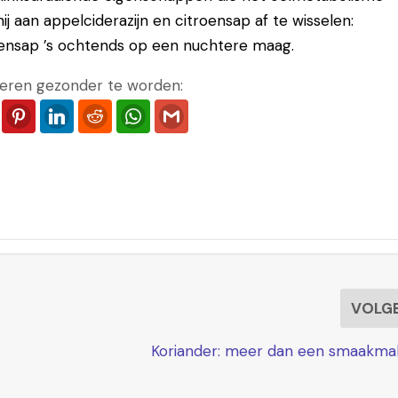
j aan appelciderazijn en citroensap af te wisselen:
roensap ’s ochtends op een nuchtere maag.
eren gezonder te worden:
ook
Twitter
Pinterest
LinkedIn
Reddit
WhatsApp
Gmail
VOLG
Koriander: meer dan een smaakmak