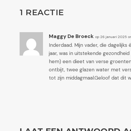
1 REACTIE
Maggy De Broeck
op 26 januari 2025 o
Inderdaad. Mijn vader, die dagelijk
jaar, was in uitstekende gezondheid
hem) een dieet van verse groenten 
ontbijt, twee glazen water met ver
tot zijn middagmaal.Geloof dat dit w
LAAT EEN ANTWOORD A