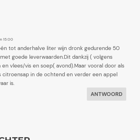
m 15:00
s één tot anderhalve liter wijn dronk gedurende 50
 met goede leverwaarden.Dit dankzij ( volgens
en vlees/vis en soep( avond).Maar vooral door als
s citroensap in de ochtend en verder een appel
aar is.
ANTWOORD
CHTER