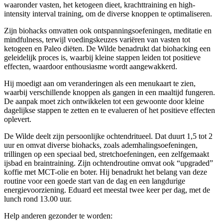
waaronder vasten, het ketogeen dieet, krachttraining en high-
intensity interval training, om de diverse knoppen te optimaliseren.
Zijn biohacks omvatten ook ontspanningsoefeningen, meditatie en
mindfulness, terwijl voedingskeuzes variëren van vasten tot
ketogeen en Paleo diëten. De Wilde benadrukt dat biohacking een
geleidelijk proces is, waarbij kleine stappen leiden tot positieve
effecten, waardoor enthousiasme wordt aangewakkerd.
Hij moedigt aan om veranderingen als een menukaart te zien,
waarbij verschillende knoppen als gangen in een maaltijd fungeren.
De aanpak moet zich ontwikkelen tot een gewoonte door kleine
dagelijkse stappen te zetten en te evalueren of het positieve effecten
oplevert.
De Wilde deelt zijn persoonlijke ochtendritueel. Dat duurt 1,5 tot 2
uur en omvat diverse biohacks, zoals ademhalingsoefeningen,
trillingen op een speciaal bed, stretchoefeningen, een zelfgemaakt
ijsbad en braintraining.
Zijn ochtendroutine omvat ook “upgraded”
koffie met MCT-olie en boter. Hij benadrukt het belang van deze
routine voor een goede start van de dag en een langdurige
energievoorziening. Eduard eet meestal twee keer per dag, met de
lunch rond 13.00 uur.
Help anderen gezonder te worden: