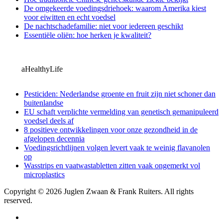
De omgekeerde voedingsdriehoek: waarom Amerika kiest
voor eiwitten en echt voedsel
De nachtschadefamilie: niet voor iedereen geschikt
Essentiële oliën: hoe herken je kwaliteit?
aHealthyLife
Pesticiden: Nederlandse groente en fruit zijn niet schoner dan
buitenlandse
EU schaft verplichte vermelding van genetisch gemanipuleerd
voedsel deels af
8 positieve ontwikkelingen voor onze gezondheid in de
afgelopen decennia
Voedingsrichtlijnen volgen levert vaak te weinig flavanolen
op
Wasstrips en vaatwastabletten zitten vaak ongemerkt vol
microplastics
Copyright © 2026 Juglen Zwaan & Frank Ruiters. All rights
reserved.