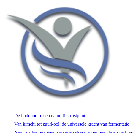
De lindeboom: een natuurlijk rustpunt
Van kimchi tot zuurkool: de universele kracht van fermentatie
Neuropathie: wanneer suiker en stress je zenuwen laten verkle