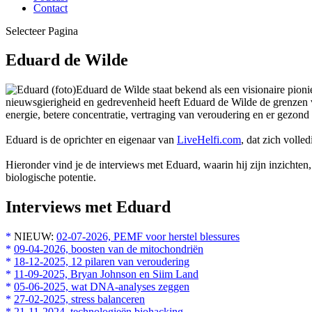
Contact
Selecteer Pagina
Eduard de Wilde
Eduard de Wilde staat bekend als een visionaire pio
nieuwsgierigheid en gedrevenheid heeft Eduard de Wilde de grenzen v
energie, betere concentratie, vertraging van veroudering en er gezond 
Eduard is de oprichter en eigenaar van
LiveHelfi.com
, dat zich volle
Hieronder vind je de interviews met Eduard, waarin hij zijn inzichten,
biologische potentie.
Interviews met Eduard
*
NIEUW:
02-07-2026, PEMF voor herstel blessures
*
09-04-2026, boosten van de mitochondriën
*
18-12-2025, 12 pilaren van veroudering
*
11-09-2025, Bryan Johnson en Siim Land
*
05-06-2025, wat DNA-analyses zeggen
*
27-02-2025, stress balanceren
*
21-11-2024, technologieën biohacking