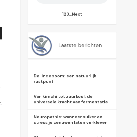
1
…
2
3
Next
Laatste berichten
De lindeboom: een natuurlijk
rustpunt
s
Van kimchi tot zuurkool: de
universele kracht van fermentatie
.
Neuropathie: wanneer suiker en
stress je zenuwen laten verkleven