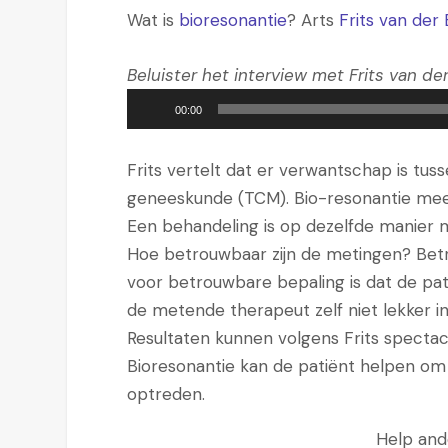
Wat is
bioresonantie
? Arts
Frits van der
Beluister het interview met Frits van de
A
00:00
u
d
Frits vertelt dat er verwantschap is tu
i
geneeskunde (TCM). Bio-resonantie meet
o
Een behandeling is op dezelfde manier m
s
Hoe betrouwbaar zijn de metingen? Betr
p
voor betrouwbare bepaling is dat de pat
e
de metende therapeut zelf niet lekker in z
l
Resultaten kunnen volgens Frits spectac
e
Bioresonantie kan de patiënt helpen om
r
optreden.
Help and