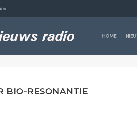
hten
HOME
NIE
R BIO-RESONANTIE