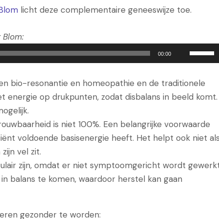
 Blom
licht deze complementaire geneeswijze toe.
r Blom:
G
00:00
e
b
ssen bio-resonantie en homeopathie en de traditionele
r
 energie op drukpunten, zodat disbalans in beeld komt.
u
ogelijk.
i
ouwbaarheid is niet 100%. Een belangrijke voorwaarde
k
iënt voldoende basisenergie heeft. Het helpt ook niet al
O
ijn vel zit.
m
ulair zijn, omdat er niet symptoomgericht wordt gewerkt
h
 in balans te komen, waardoor herstel kan gaan
o
o
g
eren gezonder te worden: