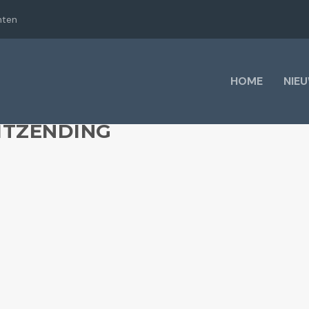
hten
HOME
NIE
ITZENDING
w bron voor inspiratie en kennis over gezondheid....