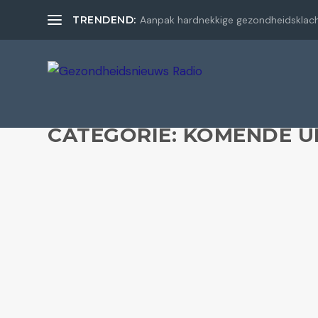
TRENDEND:
Aanpak hardnekkige gezondheidsklac
CATEGORIE:
KOMENDE U
13-08-2026 🌿Gezondheidsnieuwsradio.nl – jou
LEES VERDER