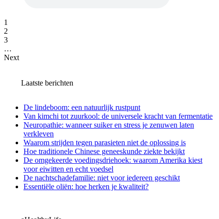
1
2
3
…
Next
Laatste berichten
De lindeboom: een natuurlijk rustpunt
Van kimchi tot zuurkool: de universele kracht van fermentatie
Neuropathie: wanneer suiker en stress je zenuwen laten
verkleven
Waarom strijden tegen parasieten niet de oplossing is
Hoe traditionele Chinese geneeskunde ziekte bekijkt
De omgekeerde voedingsdriehoek: waarom Amerika kiest
voor eiwitten en echt voedsel
De nachtschadefamilie: niet voor iedereen geschikt
Essentiële oliën: hoe herken je kwaliteit?