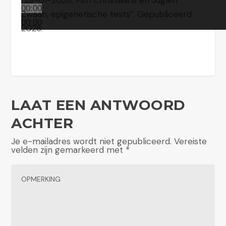
“29-01-2026, Pim Christiaans en Juglen
00:00
Zwaan, epigenetische tests”. Gepubliceerd:
00:00
2026.
LAAT EEN ANTWOORD
ACHTER
Je e-mailadres wordt niet gepubliceerd.
Vereiste
velden zijn gemarkeerd met
*