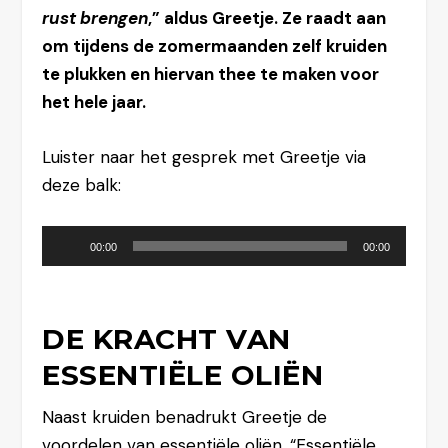
rust brengen
,” aldus Greetje. Ze raadt aan
om tijdens de zomermaanden zelf kruiden
te plukken en hiervan thee te maken voor
het hele jaar.
Luister naar het gesprek met Greetje via
deze balk:
Audiospeler
00:00
00:00
DE KRACHT VAN
ESSENTIËLE OLIËN
Naast kruiden benadrukt Greetje de
voordelen van essentiële oliën. “Essentiële