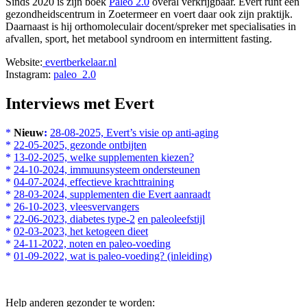
Sinds 2020 is zijn boek
Paleo 2.0
overal verkrijgbaar. Evert runt een
gezondheidscentrum in Zoetermeer en voert daar ook zijn praktijk.
Daarnaast is hij orthomoleculair docent/spreker met specialisaties in
afvallen, sport, het metabool syndroom en intermittent fasting.
Website:
evertberkelaar.nl
Instagram
:
paleo_2.0
Interviews met Evert
*
Nieuw
:
28-08-2025, Evert’s visie op anti-aging
*
22-05-2025, gezonde ontbijten
*
13-02-2025, welke supplementen kiezen?
*
24-10-2024, immuunsysteem ondersteunen
*
04-07-2024, effectieve krachttraining
*
28-03-2024, supplementen die Evert aanraadt
*
26-10-2023, vleesvervangers
*
22-06-2023, diabetes type-2
en paleoleefstijl
*
02-03-2023, het ketogeen dieet
*
24-11-2022, noten en paleo-voeding
*
01-09-2022, wat is paleo-voeding? (inleiding)
Help anderen gezonder te worden: