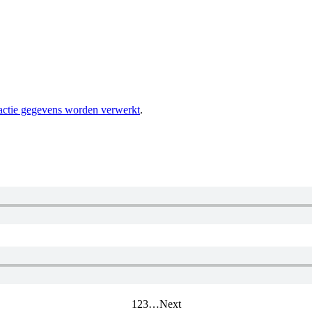
eactie gegevens worden verwerkt
.
1
2
3
…
Next