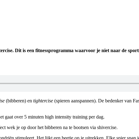
ercise. Dit is een fitnessprogramma waarvoor je niet naar de sport
ise
(bibberen) en
tightercise
(spieren aanspannen). De bedenker van Fas
et gaat over 5 minuten high intensity training per dag.
ect wek je op door het bibberen na te bootsen via shivercise.
driën stimuleert. Het lijkt een beetje op je uitrekken. Elke spier span j