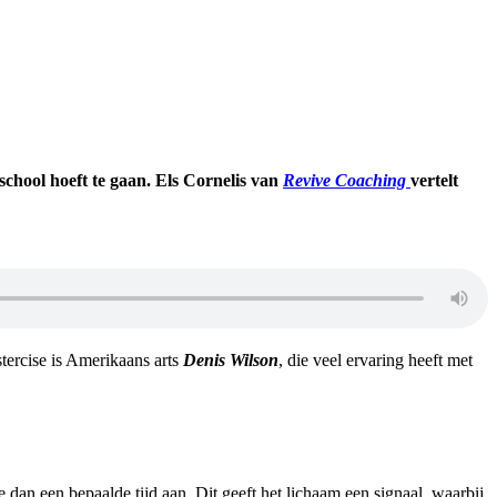
school hoeft te gaan. Els Cornelis van
Revive Coaching
vertelt
tercise is Amerikaans arts
Denis Wilson
, die veel ervaring heeft met
e dan een bepaalde tijd aan. Dit geeft het lichaam een signaal, waarbij