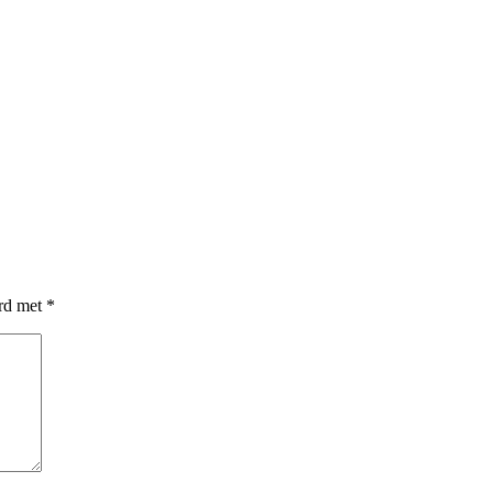
erd met
*