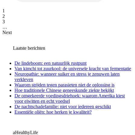
1
2
3
…
Next
Laatste berichten
De lindeboom: een natuurlijk rustpunt
Van kimchi tot zuurkool: de universele kracht van fermentatie
Neuropathie: wanneer suiker en stress je zenuwen laten
verkleven
Waarom strijden tegen parasieten niet de oplossing is
Hoe traditionele Chinese geneeskunde ziekte bekijkt
De omgekeerde voedingsdriehoek: waarom Amerika kiest
voor eiwitten en echt voedsel
De nachtschadefamilie: niet voor iedereen geschikt
Essentiële oliën: hoe herken je kwaliteit?
aHealthyLife