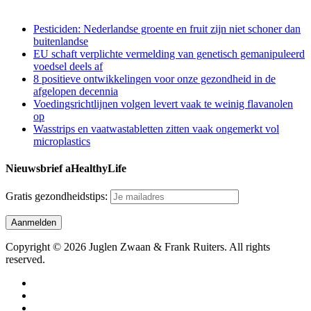
Pesticiden: Nederlandse groente en fruit zijn niet schoner dan
buitenlandse
EU schaft verplichte vermelding van genetisch gemanipuleerd
voedsel deels af
8 positieve ontwikkelingen voor onze gezondheid in de
afgelopen decennia
Voedingsrichtlijnen volgen levert vaak te weinig flavanolen
op
Wasstrips en vaatwastabletten zitten vaak ongemerkt vol
microplastics
Nieuwsbrief aHealthyLife
Gratis gezondheidstips:
Copyright © 2026 Juglen Zwaan & Frank Ruiters. All rights
reserved.